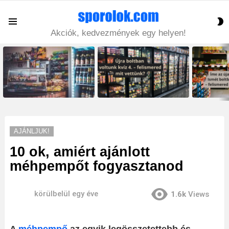
S
Menu
S
Akciók, kedvezmények egy helyen!
LATEST
STORIES
AJÁNLJUK!
10 ok, amiért ajánlott
méhpempőt fogyasztanod
körülbelül egy éve
1.6k
Views