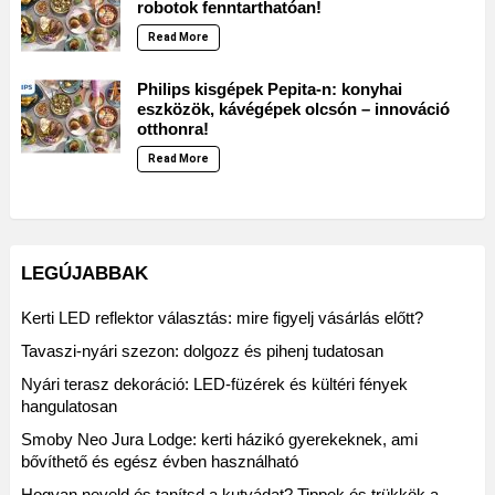
robotok fenntarthatóan!
Read More
Philips kisgépek Pepita-n: konyhai
eszközök, kávégépek olcsón – innováció
otthonra!
Read More
LEGÚJABBAK
Kerti LED reflektor választás: mire figyelj vásárlás előtt?
Tavaszi-nyári szezon: dolgozz és pihenj tudatosan
Nyári terasz dekoráció: LED-füzérek és kültéri fények
hangulatosan
Smoby Neo Jura Lodge: kerti házikó gyerekeknek, ami
bővíthető és egész évben használható
Hogyan neveld és tanítsd a kutyádat? Tippek és trükkök a