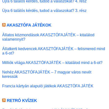
Újra 6 találós kérdés, tudod a válaszokat? 4. rész
Újra 6 találós kérdés, tudod a válaszokat? 3. rész
AKASZTÓFA JÁTÉKOK
Állatos közmondások AKASZTÓFAJÁTÉK – kitalálod
valamennyit?
Állatkerti kedvencek AKASZTÓFAJÁTÉK – felismered mind
a 6-ot?
Milliók világa AKASZTÓFAJÁTÉK – kitalálod mind a 6-ot?
Nehéz AKASZTÓFAJÁTÉK – 7 magyar város nevét
keressük
Francia kártyán alapuló játékok AKASZTÓFA JÁTÉK
RETRÓ KVÍZEK