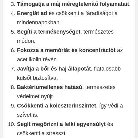
Támogatja a máj méregtelenítő folyamatait
.
Energiát ad
és csökkenti a fáradtságot a
mindennapokban.
Segíti a termékenységet
, természetes
módon.
Fokozza a memóriát és koncentrációt
az
acetilkolin révén.
Javítja a bőr és haj állapotát
, fiatalosabb
külsőt biztosítva.
Baktériumellenes hatású
, természetes
védelmet nyújt.
Csökkenti a koleszterinszintet
, így védi a
szívet is.
Segít megőrizni a lelki egyensúlyt
és
csökkenti a stresszt.