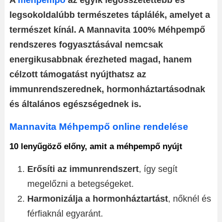
A
méhpempő
az egyik legösszetettebb és
legsokoldalúbb természetes táplálék, amelyet a
természet kínál. A Mannavita 100% Méhpempő
rendszeres fogyasztásával nemcsak
energikusabbnak érezheted magad, hanem
célzott támogatást nyújthatsz az
immunrendszerednek, hormonháztartásodnak
és általános egészségednek is.
Mannavita Méhpempő online rendelése
10 lenyűgöző előny, amit a méhpempő nyújt
Erősíti az immunrendszert
, így segít
megelőzni a betegségeket.
Harmonizálja a hormonháztartást
, nőknél és
férfiaknál egyaránt.