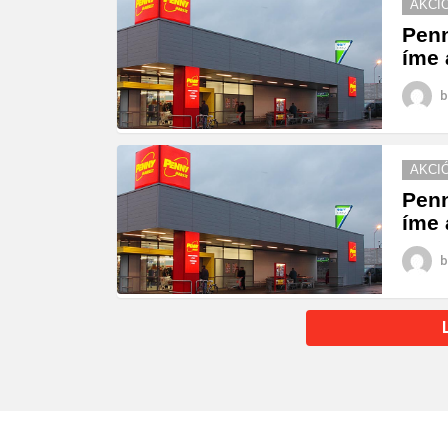
AKCI
Penn
íme 
b
AKCI
Penn
íme 
b