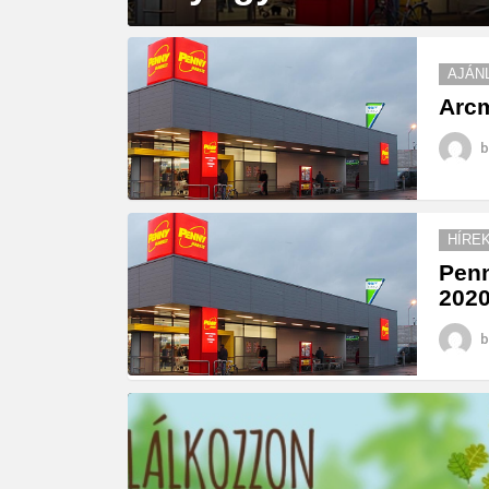
MORE
STORIES
AJÁN
Arcm
b
HÍRE
Penn
202
b