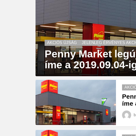
AKCIÓS ÚJSÁG
JELENLEG ÉRVÉNYES AKCI
Penny Market legú
íme a 2019.09.04-i
AKCI
Penn
íme 
b