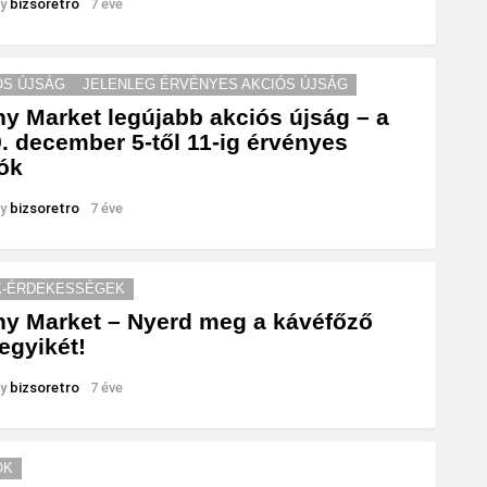
y
bizsoretro
7 éve
ÓS ÚJSÁG
JELENLEG ÉRVÉNYES AKCIÓS ÚJSÁG
y Market legújabb akciós újság – a
. december 5-től 11-ig érvényes
ók
y
bizsoretro
7 éve
K-ÉRDEKESSÉGEK
y Market – Nyerd meg a kávéfőző
egyikét!
y
bizsoretro
7 éve
ÓK