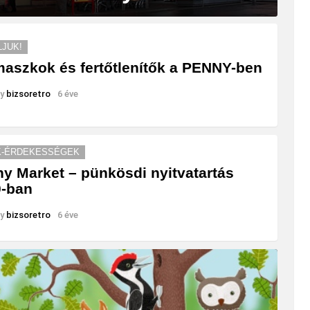
LJUK!
aszkok és fertőtlenítők a PENNY-ben
y
bizsoretro
6 éve
K-ÉRDEKESSÉGEK
y Market – pünkösdi nyitvatartás
0-ban
y
bizsoretro
6 éve