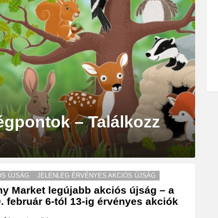
gpontok – Találkozz
ÓS ÚJSÁG
JELENLEG ÉRVÉNYES AKCIÓS ÚJSÁG
y Market legújabb akciós újság – a
. február 6-tól 13-ig érvényes akciók