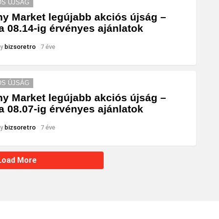
ÓS ÚJSÁG
y Market legújabb akciós újság –
a 08.14-ig érvényes ajánlatok
y
bizsoretro
7 éve
ÓS ÚJSÁG
y Market legújabb akciós újság –
a 08.07-ig érvényes ajánlatok
y
bizsoretro
7 éve
Load More