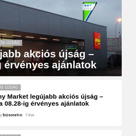
ÓS ÚJSÁG
jabb akciós újság –
g érvényes ajánlatok
ÓS ÚJSÁG
y Market legújabb akciós újság –
a 08.28-ig érvényes ajánlatok
y
bizsoretro
7 éve