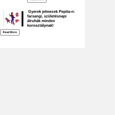
Gyerek jelmezek Pepita-n:
farsangi, születésnapi
álruhák minden
korosztálynak!
Read More