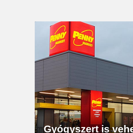
LATEST
STORY
Gyógyszert is veh