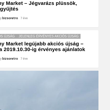
y Market – Jégvarázs plüssök,
gyűjtés
y
bizsoretro
7 éve
ÓS ÚJSÁG
JELENLEG ÉRVÉNYES AKCIÓS ÚJSÁG
y Market legújabb akciós újság –
a 2019.10.30-ig érvényes ajánlatok
y
bizsoretro
7 éve