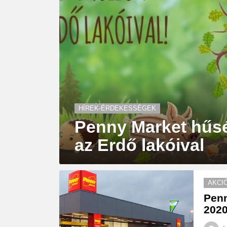
HÍREK-ÉRDEKESSÉGEK
Penny Market hűsé
az Erdő lakóival
AKCI
Penn
2020