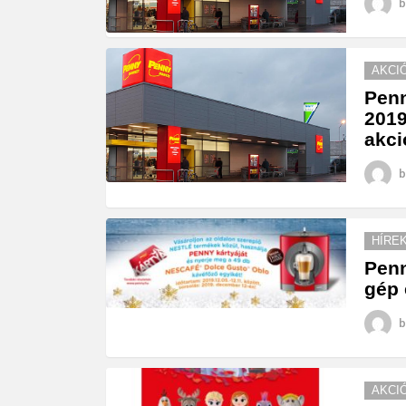
b
AKCI
Penn
2019
akci
b
HÍRE
Penn
gép 
b
AKCI