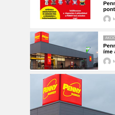
Penn
pont
b
AKCI
Penn
íme 
b