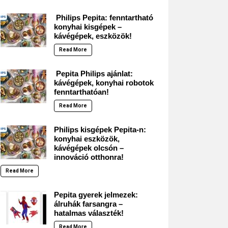
Philips Pepita: fenntartható
konyhai kisgépek –
kávégépek, eszközök!
Read More
Pepita Philips ajánlat:
kávégépek, konyhai robotok
fenntarthatóan!
Read More
Philips kisgépek Pepita-n:
konyhai eszközök,
kávégépek olcsón –
innováció otthonra!
Read More
Pepita gyerek jelmezek:
álruhák farsangra –
hatalmas választék!
Read More