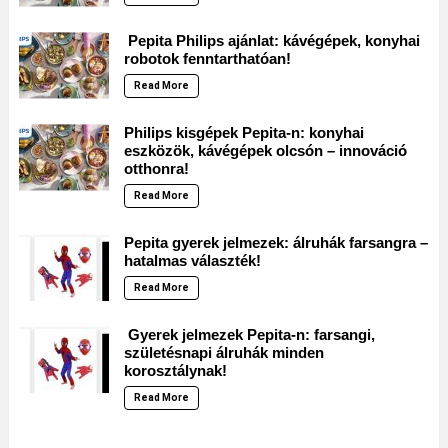
Pepita Philips ajánlat: kávégépek, konyhai
robotok fenntarthatóan!
Read More
Philips kisgépek Pepita-n: konyhai
eszközök, kávégépek olcsón – innováció
otthonra!
Read More
Pepita gyerek jelmezek: álruhák farsangra –
hatalmas választék!
Read More
Gyerek jelmezek Pepita-n: farsangi,
születésnapi álruhák minden
korosztálynak!
Read More