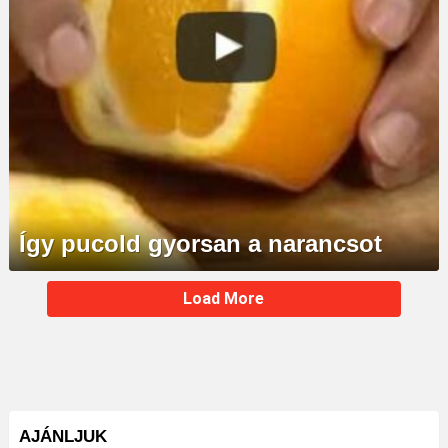
Így pucold gyorsan a narancsot
MORE
Load More
STORIES
AJÁNLJUK