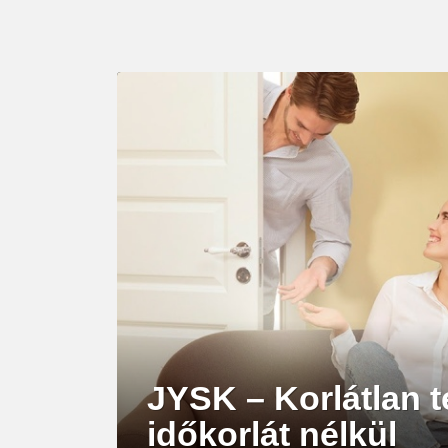
LATEST
STORY
JYSK – Korlátlan t
időkorlát nélkül