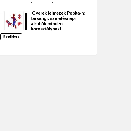
Gyerek jelmezek Pepita-n:
farsangi, születésnapi
álruhák minden
korosztálynak!
Read More