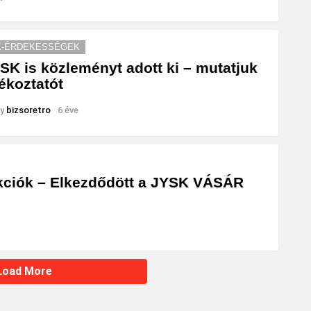
K-ÉRDEKESSÉGEK
SK is közleményt adott ki – mutatjuk
jékoztatót
y
bizsoretro
6 éve
kciók – Elkezdődött a JYSK VÁSÁR
Load More