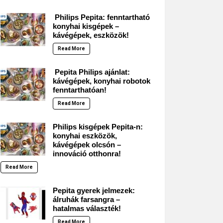
Philips Pepita: fenntartható
konyhai kisgépek –
kávégépek, eszközök!
Read More
Pepita Philips ajánlat:
kávégépek, konyhai robotok
fenntarthatóan!
Read More
Philips kisgépek Pepita-n:
konyhai eszközök,
kávégépek olcsón –
innováció otthonra!
Read More
Pepita gyerek jelmezek:
álruhák farsangra –
hatalmas választék!
Read More