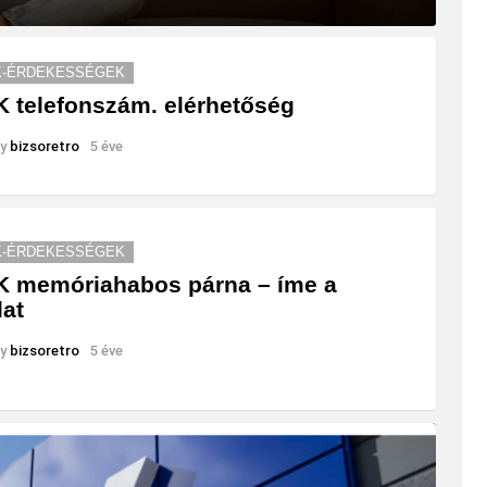
K-ÉRDEKESSÉGEK
 telefonszám. elérhetőség
y
bizsoretro
5 éve
K-ÉRDEKESSÉGEK
 memóriahabos párna – íme a
lat
y
bizsoretro
5 éve