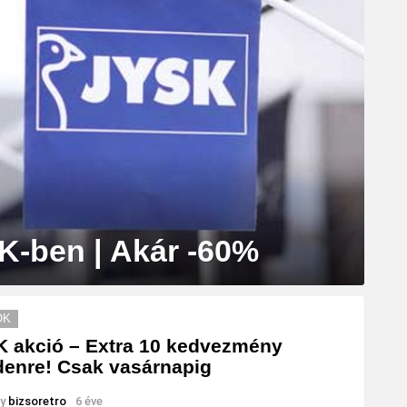
K-ben | Akár -60%
ÓK
 akció – Extra 10 kedvezmény
enre! Csak vasárnapig
y
bizsoretro
6 éve