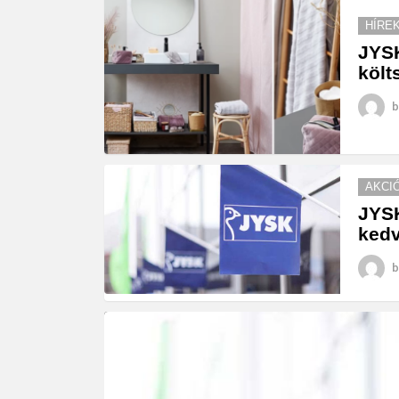
HÍRE
JYSK
költ
b
AKCI
JYSK
ked
b