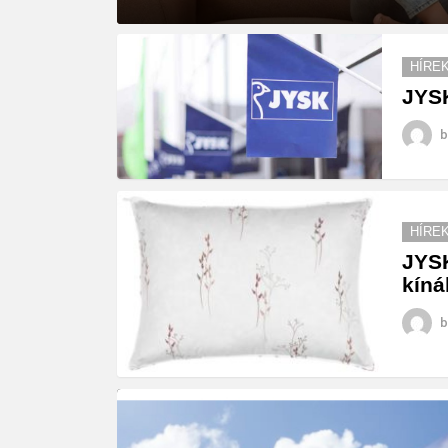
MORE
STORIES
HÍRE
JYSK
b
HÍRE
JYSK
kíná
b