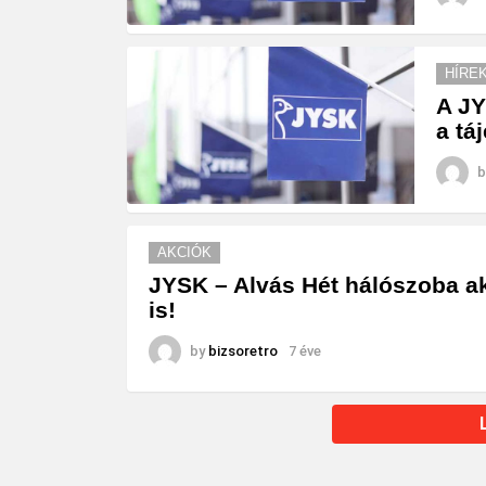
HÍRE
A JY
a tá
b
AKCIÓK
JYSK – Alvás Hét hálószoba a
is!
by
bizsoretro
7 éve