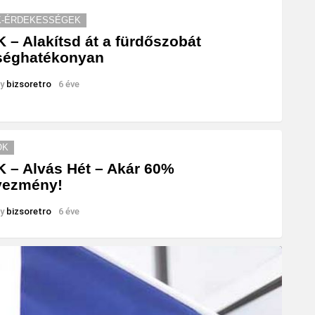
K-ÉRDEKESSÉGEK
 – Alakítsd át a fürdőszobát
séghatékonyan
y
bizsoretro
6 éve
ÓK
 – Alvás Hét – Akár 60%
vezmény!
y
bizsoretro
6 éve