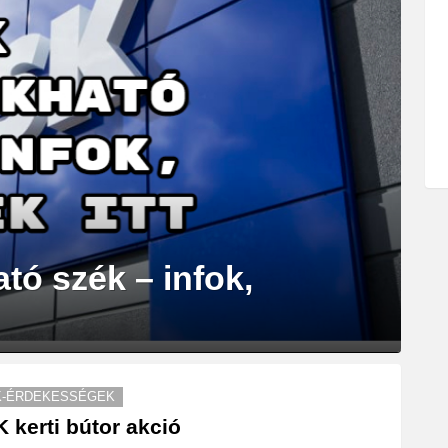
ó szék – infok,
K-ÉRDEKESSÉGEK
 kerti bútor akció