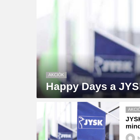
AKCIÓK
Happy Days a JYS
AKCI
JYSK
mind
b