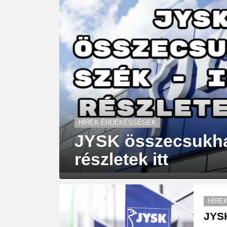
HÍREK-ÉRDEKESSÉGEK
JYSK összecsukhat
részletek itt
HÍRE
JYSK