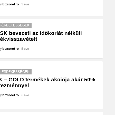
y
bizsoretro
5 éve
K-ÉRDEKESSÉGEK
SK bevezeti az időkorlát nélküli
ékvisszavételt
y
bizsoretro
5 éve
K-ÉRDEKESSÉGEK
 – GOLD termékek akciója akár 50%
vezménnyel
y
bizsoretro
6 éve