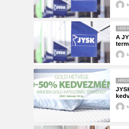
b
HÍRE
A JY
term
b
HÍRE
JYSK
ked
b