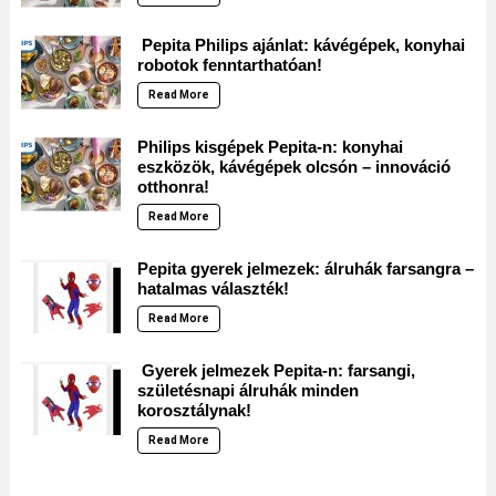
Pepita Philips ajánlat: kávégépek, konyhai
robotok fenntarthatóan!
Read More
Philips kisgépek Pepita-n: konyhai
eszközök, kávégépek olcsón – innováció
otthonra!
Read More
Pepita gyerek jelmezek: álruhák farsangra –
hatalmas választék!
Read More
Gyerek jelmezek Pepita-n: farsangi,
születésnapi álruhák minden
korosztálynak!
Read More