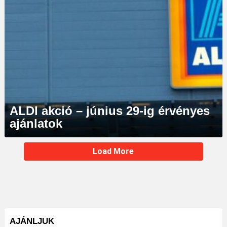
ALDI akció – június 29-ig érvényes
ajánlatok
MORE
Load More
STORIES
AJÁNLJUK