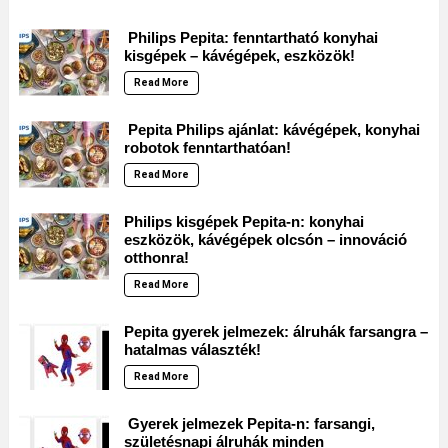
Philips Pepita: fenntartható konyhai
kisgépek – kávégépek, eszközök!
Read More
Pepita Philips ajánlat: kávégépek, konyhai
robotok fenntarthatóan!
Read More
Philips kisgépek Pepita-n: konyhai
eszközök, kávégépek olcsón – innováció
otthonra!
Read More
Pepita gyerek jelmezek: álruhák farsangra –
hatalmas választék!
Read More
Gyerek jelmezek Pepita-n: farsangi,
születésnapi álruhák minden