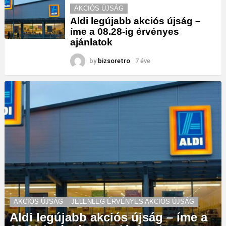
AKCIÓS ÚJSÁG
Aldi legújabb akciós újság –
íme a 08.28-ig érvényes
ajánlatok
by
bizsoretro
7 éve
AKCIÓS ÚJSÁG
JELENLEG ÉRVÉNYES AKCIÓS ÚJSÁG
Aldi legújabb akciós újság – íme a