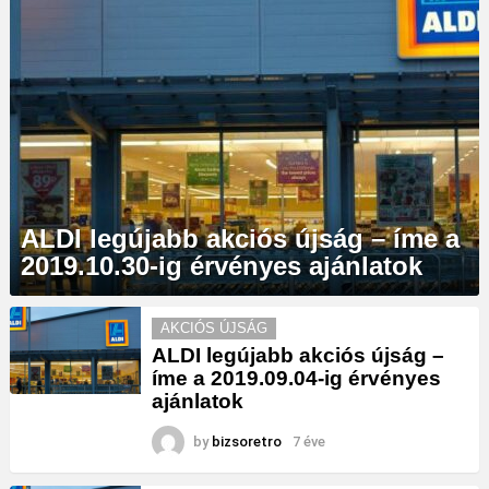
ALDI legújabb akciós újság – íme a
2019.10.30-ig érvényes ajánlatok
MORE
AKCIÓS ÚJSÁG
STORIES
ALDI legújabb akciós újság –
íme a 2019.09.04-ig érvényes
ajánlatok
by
bizsoretro
7 éve