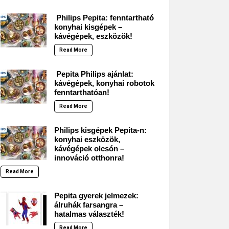
Philips Pepita: fenntartható
konyhai kisgépek –
kávégépek, eszközök!
Read More
Pepita Philips ajánlat:
kávégépek, konyhai robotok
fenntarthatóan!
Read More
Philips kisgépek Pepita-n:
konyhai eszközök,
kávégépek olcsón –
innováció otthonra!
Read More
Pepita gyerek jelmezek:
álruhák farsangra –
hatalmas választék!
Read More