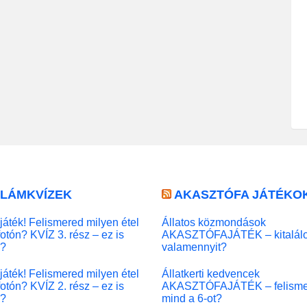
LLÁMKVÍZEK
AKASZTÓFA JÁTÉKO
játék! Felismered milyen étel
Állatos közmondások
fotón? KVÍZ 3. rész – ez is
AKASZTÓFAJÁTÉK – kitalál
l?
valamennyit?
játék! Felismered milyen étel
Állatkerti kedvencek
fotón? KVÍZ 2. rész – ez is
AKASZTÓFAJÁTÉK – felisme
l?
mind a 6-ot?