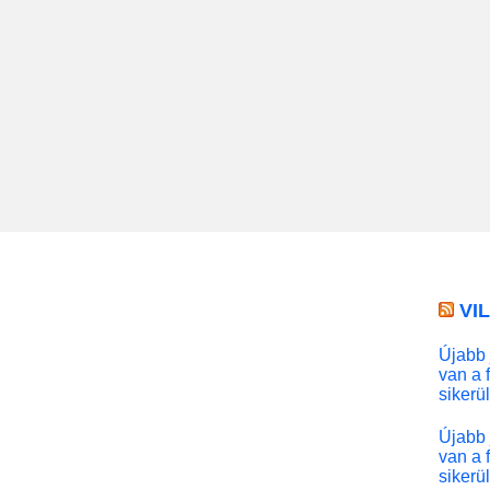
VI
Újabb 
van a 
sikerü
Újabb 
van a 
sikerü