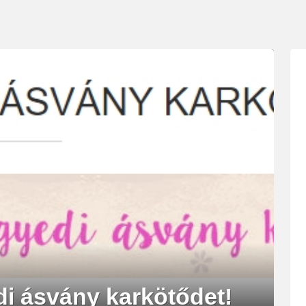
i ásvány karkötődet!