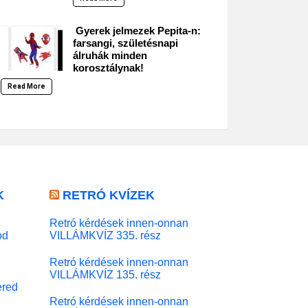
Gyerek jelmezek Pepita-n:
farsangi, születésnapi
álruhák minden
korosztálynak!
Read More
K
RETRÓ KVÍZEK
Retró kérdések innen-onnan
od
VILLÁMKVÍZ 335. rész
Retró kérdések innen-onnan
VILLÁMKVÍZ 135. rész
red
Retró kérdések innen-onnan