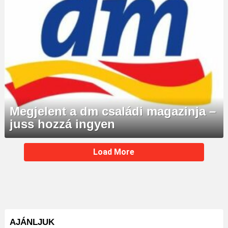
Megjelent a dm családi magazinja –
juss hozzá ingyen
MORE
Load More
STORIES
AJÁNLJUK