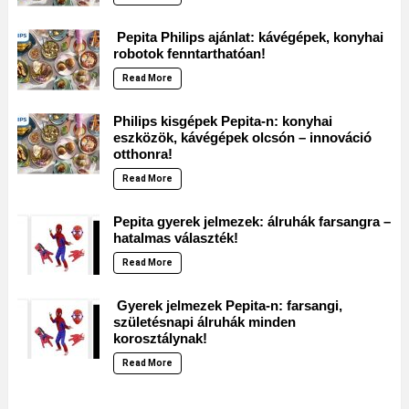
Pepita Philips ajánlat: kávégépek, konyhai
robotok fenntarthatóan!
Read More
Philips kisgépek Pepita-n: konyhai
eszközök, kávégépek olcsón – innováció
otthonra!
Read More
Pepita gyerek jelmezek: álruhák farsangra –
hatalmas választék!
Read More
Gyerek jelmezek Pepita-n: farsangi,
születésnapi álruhák minden
korosztálynak!
Read More