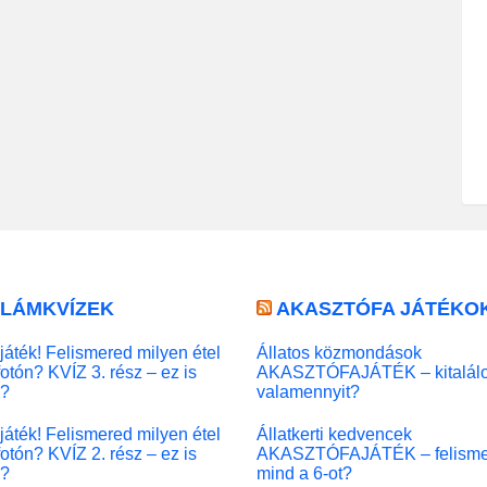
LLÁMKVÍZEK
AKASZTÓFA JÁTÉKO
játék! Felismered milyen étel
Állatos közmondások
fotón? KVÍZ 3. rész – ez is
AKASZTÓFAJÁTÉK – kitalál
l?
valamennyit?
játék! Felismered milyen étel
Állatkerti kedvencek
fotón? KVÍZ 2. rész – ez is
AKASZTÓFAJÁTÉK – felisme
l?
mind a 6-ot?