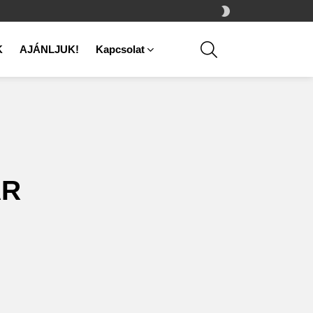
SWITCH
SKIN
SEARCH
K
AJÁNLJUK!
Kapcsolat
ÁR