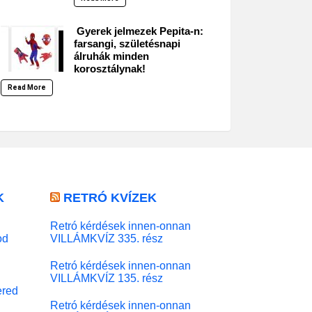
Gyerek jelmezek Pepita-n:
farsangi, születésnapi
álruhák minden
korosztálynak!
Read More
K
RETRÓ KVÍZEK
Retró kérdések innen-onnan
od
VILLÁMKVÍZ 335. rész
Retró kérdések innen-onnan
VILLÁMKVÍZ 135. rész
red
Retró kérdések innen-onnan