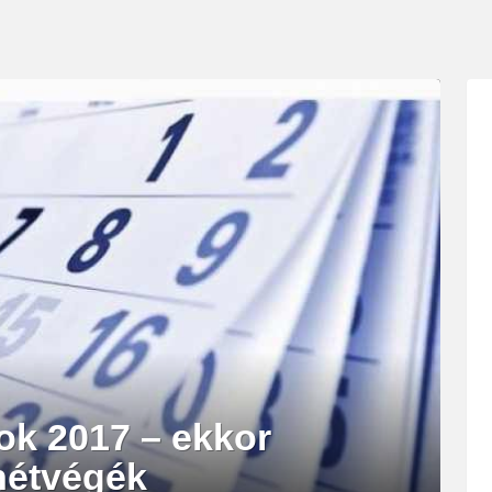
k 2017 – ekkor
hétvégék