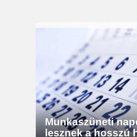
LATEST
STORY
Munkaszüneti napo
lesznek a hosszú 