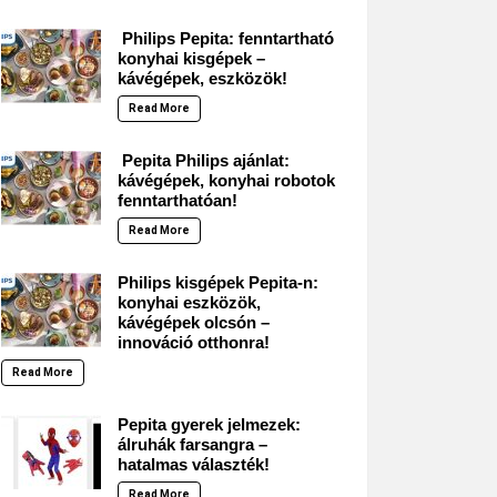
Philips Pepita: fenntartható
konyhai kisgépek –
kávégépek, eszközök!
Read More
Pepita Philips ajánlat:
kávégépek, konyhai robotok
fenntarthatóan!
Read More
Philips kisgépek Pepita-n:
konyhai eszközök,
kávégépek olcsón –
innováció otthonra!
Read More
Pepita gyerek jelmezek:
álruhák farsangra –
hatalmas választék!
Read More