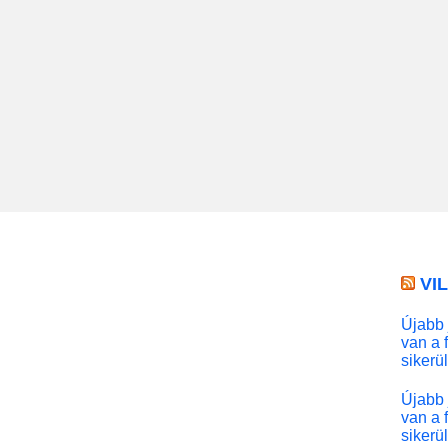
VI
Újabb 
van a 
sikerü
Újabb 
van a 
sikerü