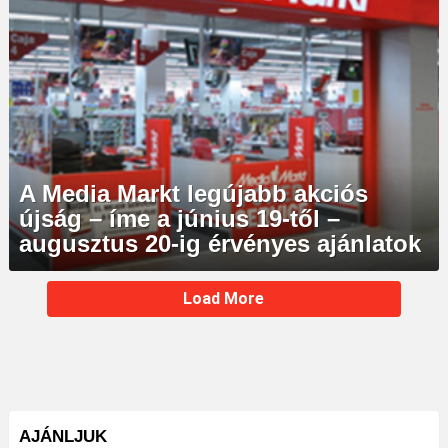
A Media Markt legújabb akciós
újság – íme a június 19-től –
augusztus 20-ig érvényes ajánlatok
MORE
Load More
STORIES
AJÁNLJUK