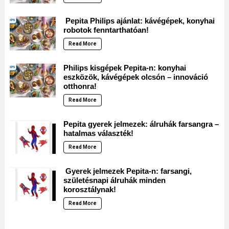
Pepita Philips ajánlat: kávégépek, konyhai
robotok fenntarthatóan!
Read More
Philips kisgépek Pepita-n: konyhai
eszközök, kávégépek olcsón – innováció
otthonra!
Read More
Pepita gyerek jelmezek: álruhák farsangra –
hatalmas választék!
Read More
Gyerek jelmezek Pepita-n: farsangi,
születésnapi álruhák minden
korosztálynak!
Read More