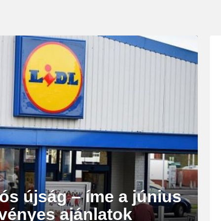
ós újság – íme a június
érvényes ajánlatok