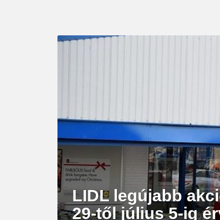
LATEST
STORY
LIDL legújabb akci
29-től július 5-ig 