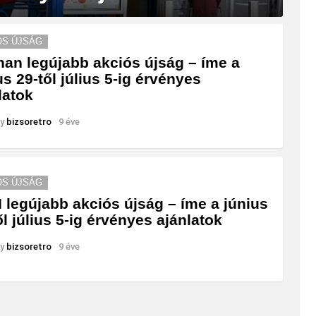
ÓS ÚJSÁG
an legújabb akciós újság – íme a
us 29-től július 5-ig érvényes
latok
y
bizsoretro
9 éve
ÓS ÚJSÁG
 legújabb akciós újság – íme a június
ől július 5-ig érvényes ajánlatok
y
bizsoretro
9 éve