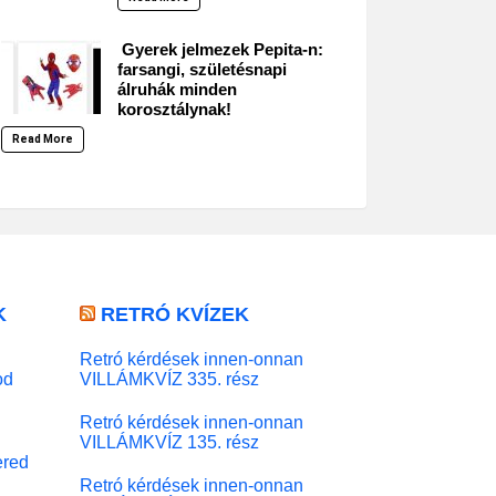
Gyerek jelmezek Pepita-n:
farsangi, születésnapi
álruhák minden
korosztálynak!
Read More
K
RETRÓ KVÍZEK
Retró kérdések innen-onnan
od
VILLÁMKVÍZ 335. rész
Retró kérdések innen-onnan
VILLÁMKVÍZ 135. rész
red
Retró kérdések innen-onnan