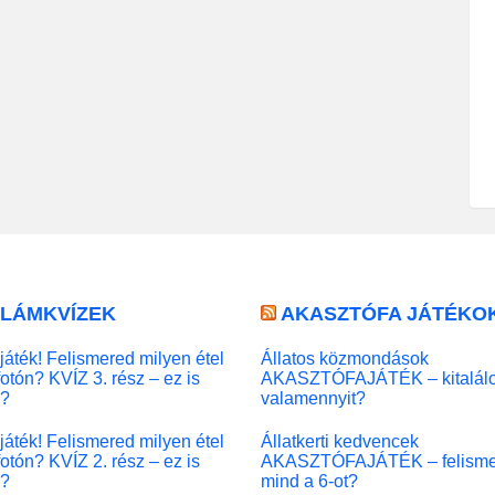
LLÁMKVÍZEK
AKASZTÓFA JÁTÉKO
játék! Felismered milyen étel
Állatos közmondások
fotón? KVÍZ 3. rész – ez is
AKASZTÓFAJÁTÉK – kitalál
l?
valamennyit?
játék! Felismered milyen étel
Állatkerti kedvencek
fotón? KVÍZ 2. rész – ez is
AKASZTÓFAJÁTÉK – felisme
l?
mind a 6-ot?