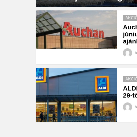
MORE
AKCI
STORIES
Auch
júni
aján
b
AKCI
ALDI
29-t
b