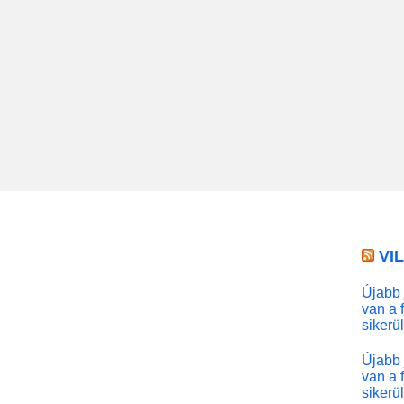
VI
Újabb 
van a 
sikerü
Újabb 
van a 
sikerü