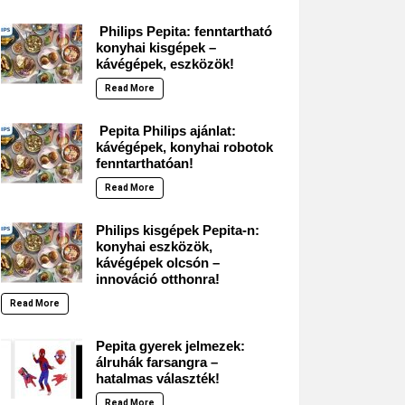
Philips Pepita: fenntartható
konyhai kisgépek –
kávégépek, eszközök!
Read More
Pepita Philips ajánlat:
kávégépek, konyhai robotok
fenntarthatóan!
Read More
Philips kisgépek Pepita-n:
konyhai eszközök,
kávégépek olcsón –
innováció otthonra!
Read More
Pepita gyerek jelmezek:
álruhák farsangra –
hatalmas választék!
Read More