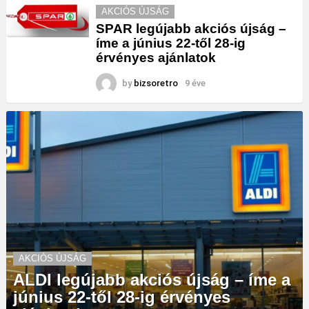
AKCIÓS ÚJSÁG
SPAR legújabb akciós újság –
íme a június 22-től 28-ig
érvényes ajánlatok
by
bizsoretro
9 éve
AKCIÓS ÚJSÁG
ALDI legújabb akciós újság – íme a
június 22-től 28-ig érvényes