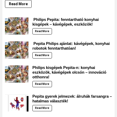
Read More
Philips Pepita: fenntartható konyhai
kisgépek – kávégépek, eszközök!
Read More
Pepita Philips ajánlat: kávégépek, konyhai
robotok fenntarthatóan!
Read More
Philips kisgépek Pepita-n: konyhai
eszközök, kávégépek olcsón – innováció
otthonra!
Read More
Pepita gyerek jelmezek: álruhák farsangra –
hatalmas választék!
Read More