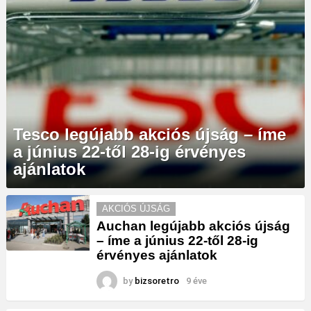
Tesco legújabb akciós újság – íme
a június 22-től 28-ig érvényes
ajánlatok
MORE
AKCIÓS ÚJSÁG
STORIES
Auchan legújabb akciós újság
– íme a június 22-től 28-ig
érvényes ajánlatok
by
bizsoretro
9 éve