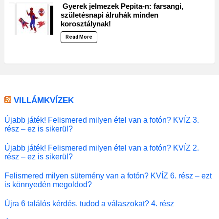
Gyerek jelmezek Pepita-n: farsangi,
születésnapi álruhák minden
korosztálynak!
Read More
VILLÁMKVÍZEK
Újabb játék! Felismered milyen étel van a fotón? KVÍZ 3.
rész – ez is sikerül?
Újabb játék! Felismered milyen étel van a fotón? KVÍZ 2.
rész – ez is sikerül?
Felismered milyen sütemény van a fotón? KVÍZ 6. rész – ezt
is könnyedén megoldod?
Újra 6 találós kérdés, tudod a válaszokat? 4. rész