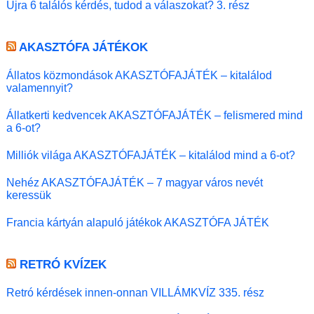
Újra 6 találós kérdés, tudod a válaszokat? 3. rész
AKASZTÓFA JÁTÉKOK
Állatos közmondások AKASZTÓFAJÁTÉK – kitalálod
valamennyit?
Állatkerti kedvencek AKASZTÓFAJÁTÉK – felismered mind
a 6-ot?
Milliók világa AKASZTÓFAJÁTÉK – kitalálod mind a 6-ot?
Nehéz AKASZTÓFAJÁTÉK – 7 magyar város nevét
keressük
Francia kártyán alapuló játékok AKASZTÓFA JÁTÉK
RETRÓ KVÍZEK
Retró kérdések innen-onnan VILLÁMKVÍZ 335. rész