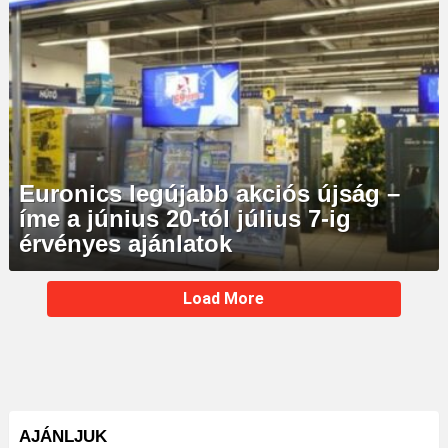
Euronics legújabb akciós újság –
íme a június 20-tól július 7-ig
érvényes ajánlatok
MORE
Load More
STORIES
AJÁNLJUK