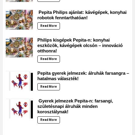
Pepita Philips ajánlat: kávégépek, konyhai
robotok fenntarthatóan!
Read More
Philips kisgépek Pepita-n: konyhai
eszközök, kávégépek olcsón – innováció
otthonra!
Read More
Pepita gyerek jelmezek: álruhák farsangra –
hatalmas választék!
Read More
Gyerek jelmezek Pepita-n: farsangi,
születésnapi álruhák minden
korosztálynak!
Read More