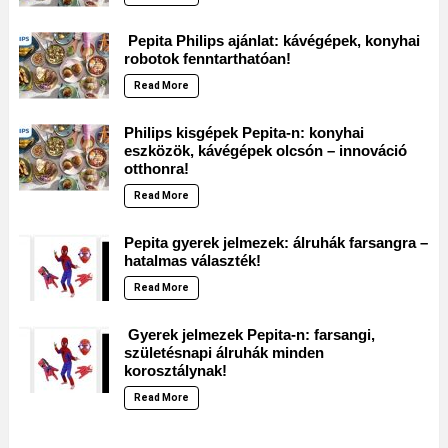
Pepita Philips ajánlat: kávégépek, konyhai
robotok fenntarthatóan!
Read More
Philips kisgépek Pepita-n: konyhai
eszközök, kávégépek olcsón – innováció
otthonra!
Read More
Pepita gyerek jelmezek: álruhák farsangra –
hatalmas választék!
Read More
Gyerek jelmezek Pepita-n: farsangi,
születésnapi álruhák minden
korosztálynak!
Read More