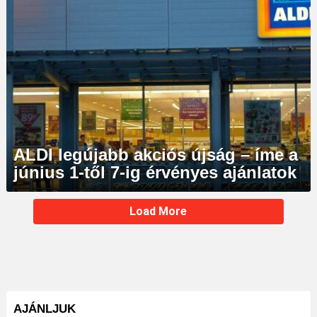
ALDI legújabb akciós újság – íme a
június 1-től 7-ig érvényes ajánlatok
MORE
Load More
STORIES
AJÁNLJUK