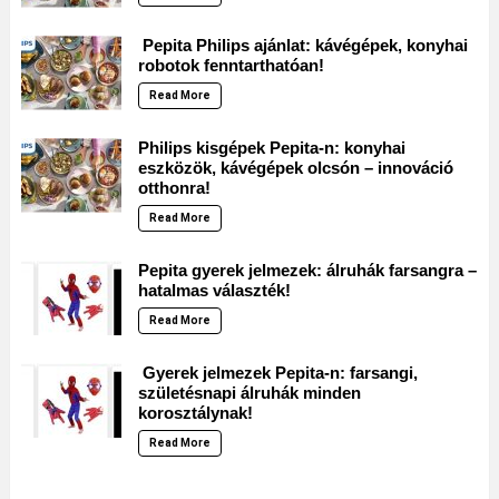
Pepita Philips ajánlat: kávégépek, konyhai
robotok fenntarthatóan!
Read More
Philips kisgépek Pepita-n: konyhai
eszközök, kávégépek olcsón – innováció
otthonra!
Read More
Pepita gyerek jelmezek: álruhák farsangra –
hatalmas választék!
Read More
Gyerek jelmezek Pepita-n: farsangi,
születésnapi álruhák minden
korosztálynak!
Read More