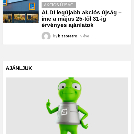
AKCIÓS ÚJSÁG
ALDI legújabb akciós újság –
íme a május 25-től 31-ig
érvényes ajánlatok
by
bizsoretro
9 éve
AJÁNLJUK