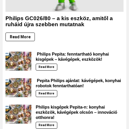
Philips GC026/80 – a kis eszköz, amitől a
ruháid újra szebben mutatnak
Read More
Philips Pepita: fenntartható konyhai
kisgépek – kávégépek, eszközök!
Read More
Pepita Philips ajánlat: kávégépek, konyhai
robotok fenntarthatóan!
Read More
Philips kisgépek Pepita-n: konyhai
eszközök, kávégépek olcsón – innováció
otthonra!
Read More