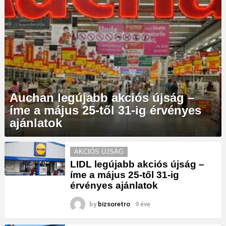
Auchan legújabb akciós újság –
íme a május 25-től 31-ig érvényes
ajánlatok
MORE
AKCIÓS ÚJSÁG
STORIES
LIDL legújabb akciós újság –
íme a május 25-től 31-ig
érvényes ajánlatok
by
bizsoretro
9 éve