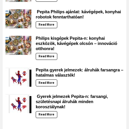
Pepita Philips ajánlat: kávégépek, konyhai
robotok fenntarthatóan!
Read More
Philips kisgépek Pepita-n: konyhai
eszközök, kávégépek olcsón – innováció
otthonra!
Read More
Pepita gyerek jelmezek: álruhák farsangra –
hatalmas választék!
Read More
Gyerek jelmezek Pepita-n: farsangi,
születésnapi álruhák minden
korosztálynak!
Read More