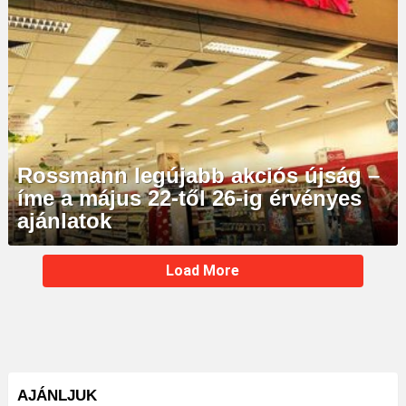
Rossmann legújabb akciós újság –
íme a május 22-től 26-ig érvényes
ajánlatok
MORE
Load More
STORIES
AJÁNLJUK