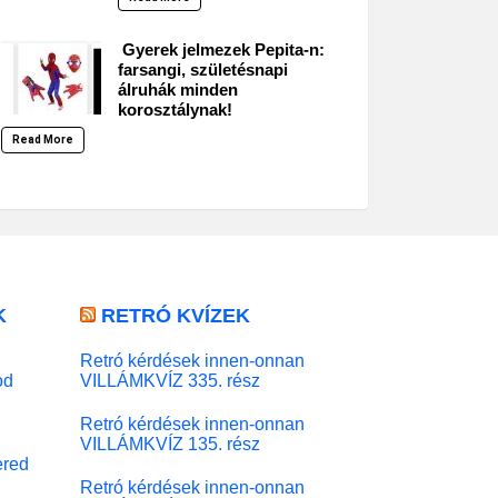
Gyerek jelmezek Pepita-n:
farsangi, születésnapi
álruhák minden
korosztálynak!
Read More
K
RETRÓ KVÍZEK
Retró kérdések innen-onnan
od
VILLÁMKVÍZ 335. rész
Retró kérdések innen-onnan
VILLÁMKVÍZ 135. rész
red
Retró kérdések innen-onnan