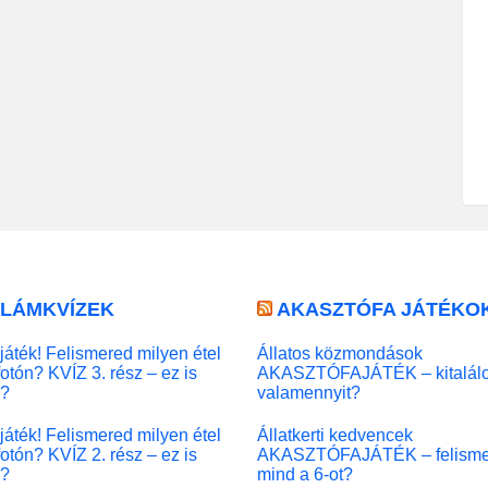
LLÁMKVÍZEK
AKASZTÓFA JÁTÉKO
játék! Felismered milyen étel
Állatos közmondások
fotón? KVÍZ 3. rész – ez is
AKASZTÓFAJÁTÉK – kitalál
l?
valamennyit?
játék! Felismered milyen étel
Állatkerti kedvencek
fotón? KVÍZ 2. rész – ez is
AKASZTÓFAJÁTÉK – felisme
l?
mind a 6-ot?