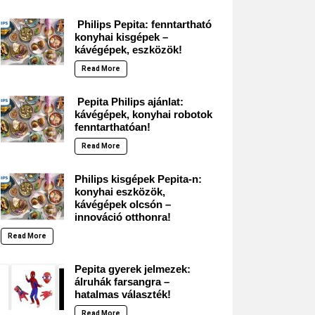
Philips Pepita: fenntartható
konyhai kisgépek –
kávégépek, eszközök!
Read More
Pepita Philips ajánlat:
kávégépek, konyhai robotok
fenntarthatóan!
Read More
Philips kisgépek Pepita-n:
konyhai eszközök,
kávégépek olcsón –
innováció otthonra!
Read More
Pepita gyerek jelmezek:
álruhák farsangra –
hatalmas választék!
Read More