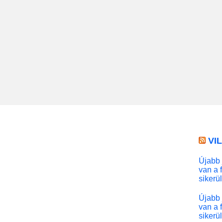
VI
Újabb 
van a 
sikerü
Újabb 
van a 
sikerü