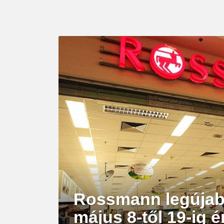
LATEST
STORY
Rossmann legújabb
május 8-től 19-ig 