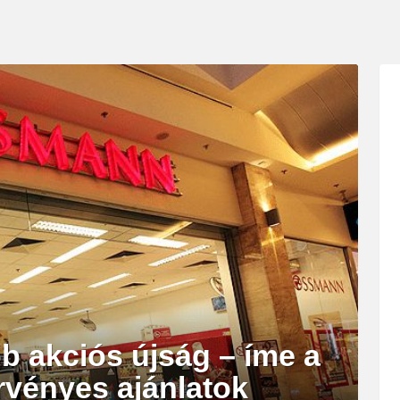
 akciós újság – íme a
érvényes ajánlatok