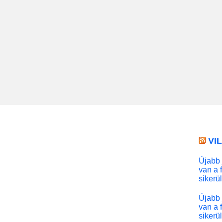
VI
Újabb 
van a 
sikerü
Újabb 
van a 
sikerü