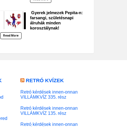
Gyerek jelmezek Pepita-n:
farsangi, születésnapi
álruhák minden
korosztálynak!
Read More
K
RETRÓ KVÍZEK
Retró kérdések innen-onnan
od
VILLÁMKVÍZ 335. rész
Retró kérdések innen-onnan
VILLÁMKVÍZ 135. rész
red
Retró kérdések innen-onnan