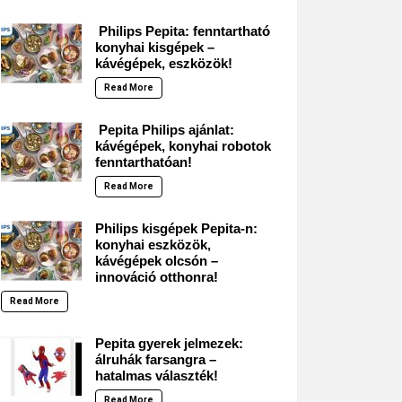
Philips Pepita: fenntartható
konyhai kisgépek –
kávégépek, eszközök!
Read More
Pepita Philips ajánlat:
kávégépek, konyhai robotok
fenntarthatóan!
Read More
Philips kisgépek Pepita-n:
konyhai eszközök,
kávégépek olcsón –
innováció otthonra!
Read More
Pepita gyerek jelmezek:
álruhák farsangra –
hatalmas választék!
Read More