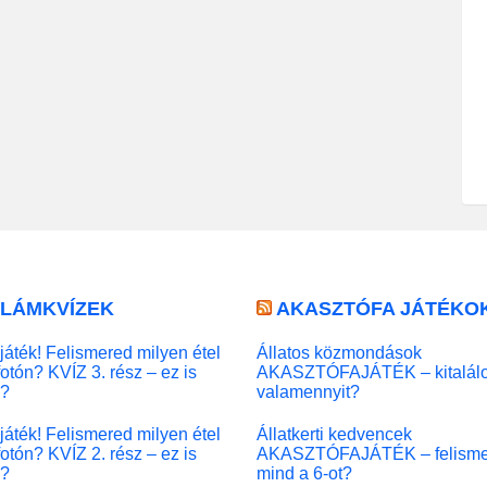
LLÁMKVÍZEK
AKASZTÓFA JÁTÉKO
játék! Felismered milyen étel
Állatos közmondások
fotón? KVÍZ 3. rész – ez is
AKASZTÓFAJÁTÉK – kitalál
l?
valamennyit?
játék! Felismered milyen étel
Állatkerti kedvencek
fotón? KVÍZ 2. rész – ez is
AKASZTÓFAJÁTÉK – felisme
l?
mind a 6-ot?