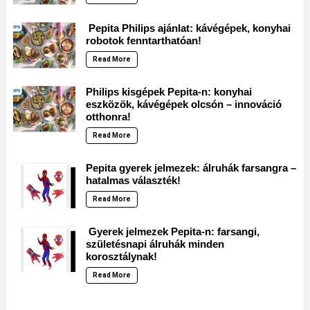
Pepita Philips ajánlat: kávégépek, konyhai
robotok fenntarthatóan!
Read More
Philips kisgépek Pepita-n: konyhai
eszközök, kávégépek olcsón – innováció
otthonra!
Read More
Pepita gyerek jelmezek: álruhák farsangra –
hatalmas választék!
Read More
Gyerek jelmezek Pepita-n: farsangi,
születésnapi álruhák minden
korosztálynak!
Read More