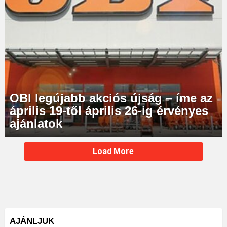
OBI legújabb akciós újság – íme az
április 19-től április 26-ig érvényes
ajánlatok
MORE
Load More
STORIES
AJÁNLJUK