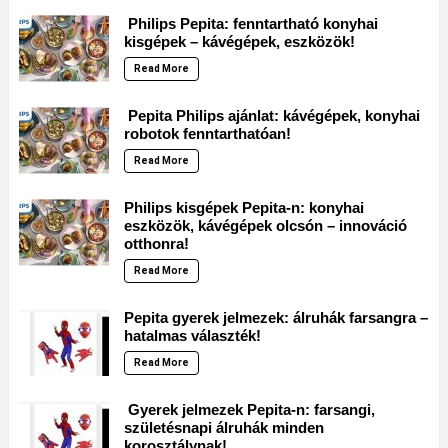
Philips Pepita: fenntartható konyhai
kisgépek – kávégépek, eszközök!
Read More
Pepita Philips ajánlat: kávégépek, konyhai
robotok fenntarthatóan!
Read More
Philips kisgépek Pepita-n: konyhai
eszközök, kávégépek olcsón – innováció
otthonra!
Read More
Pepita gyerek jelmezek: álruhák farsangra –
hatalmas választék!
Read More
Gyerek jelmezek Pepita-n: farsangi,
születésnapi álruhák minden
korosztálynak!