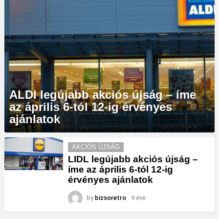
ALDI legújabb akciós újság – íme
az április 6-tól 12-ig érvényes
ajánlatok
MORE
AKCIÓS ÚJSÁG
STORIES
LIDL legújabb akciós újság –
íme az április 6-tól 12-ig
érvényes ajánlatok
by
bizsoretro
9 éve