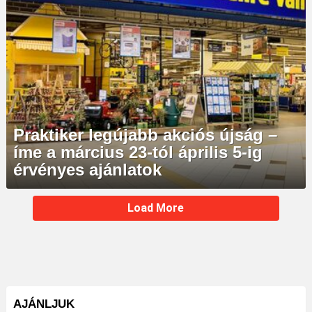
Praktiker legújabb akciós újság –
íme a március 23-tól április 5-ig
érvényes ajánlatok
MORE
Load More
STORIES
AJÁNLJUK