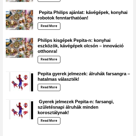
Pepita Philips ajánlat: kávégépek, konyhai
robotok fenntarthatóan!
Read More
Philips kisgépek Pepita-n: konyhai
eszközök, kávégépek olcsón – innováció
otthonra!
Read More
Pepita gyerek jelmezek: álruhák farsangra –
hatalmas választék!
Read More
Gyerek jelmezek Pepita-n: farsangi,
születésnapi álruhák minden
korosztálynak!
Read More