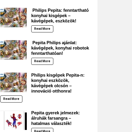
Philips Pepita: fenntartható
konyhai kisgépek –
kávégépek, eszközök!
Read More
Pepita Philips ajánlat:
kávégépek, konyhai robotok
fenntarthatóan!
Read More
Philips kisgépek Pepita-n:
konyhai eszközök,
kávégépek olcsón –
innováció otthonra!
Read More
Pepita gyerek jelmezek:
álruhák farsangra –
hatalmas választék!
Read More