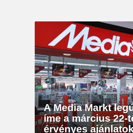
LATEST
STORY
A Media Markt legú
íme a március 22-tő
érvényes ajánlato