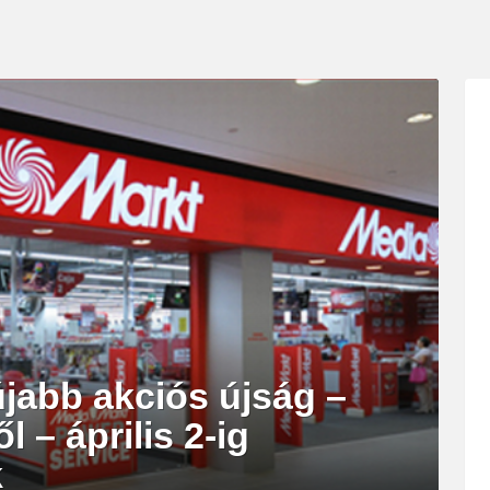
jabb akciós újság –
l – április 2-ig
k