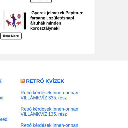
Gyerek jelmezek Pepita-n:
farsangi, születésnapi
álruhák minden
korosztálynak!
Read More
K
RETRÓ KVÍZEK
Retró kérdések innen-onnan
od
VILLÁMKVÍZ 335. rész
Retró kérdések innen-onnan
VILLÁMKVÍZ 135. rész
red
Retró kérdések innen-onnan