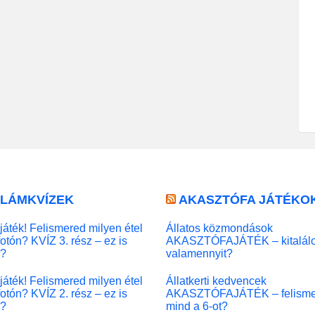
LLÁMKVÍZEK
AKASZTÓFA JÁTÉKO
játék! Felismered milyen étel
Állatos közmondások
fotón? KVÍZ 3. rész – ez is
AKASZTÓFAJÁTÉK – kitalál
l?
valamennyit?
játék! Felismered milyen étel
Állatkerti kedvencek
fotón? KVÍZ 2. rész – ez is
AKASZTÓFAJÁTÉK – felisme
l?
mind a 6-ot?