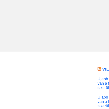
VI
Újabb 
van a 
sikerü
Újabb 
van a 
sikerü