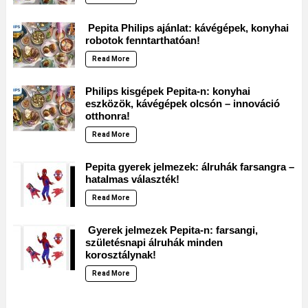
Pepita Philips ajánlat: kávégépek, konyhai
robotok fenntarthatóan!
Read More
Philips kisgépek Pepita-n: konyhai
eszközök, kávégépek olcsón – innováció
otthonra!
Read More
Pepita gyerek jelmezek: álruhák farsangra –
hatalmas választék!
Read More
Gyerek jelmezek Pepita-n: farsangi,
születésnapi álruhák minden
korosztálynak!
Read More