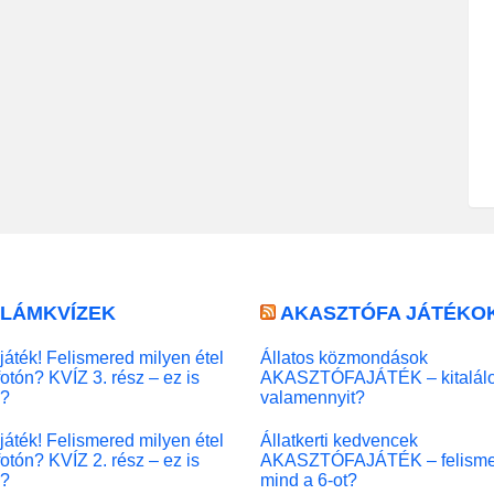
LLÁMKVÍZEK
AKASZTÓFA JÁTÉKO
játék! Felismered milyen étel
Állatos közmondások
fotón? KVÍZ 3. rész – ez is
AKASZTÓFAJÁTÉK – kitalál
l?
valamennyit?
játék! Felismered milyen étel
Állatkerti kedvencek
fotón? KVÍZ 2. rész – ez is
AKASZTÓFAJÁTÉK – felisme
l?
mind a 6-ot?