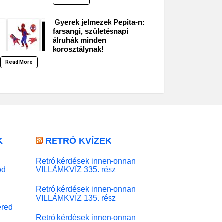
Gyerek jelmezek Pepita-n:
farsangi, születésnapi
álruhák minden
korosztálynak!
Read More
K
RETRÓ KVÍZEK
Retró kérdések innen-onnan
od
VILLÁMKVÍZ 335. rész
Retró kérdések innen-onnan
VILLÁMKVÍZ 135. rész
red
Retró kérdések innen-onnan