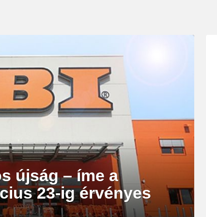
s újság – íme a
cius 23-ig érvényes