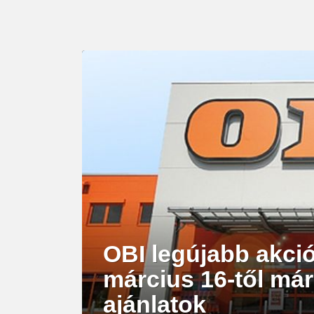
LATEST
STORY
OBI legújabb akció
március 16-től már
ajánlatok