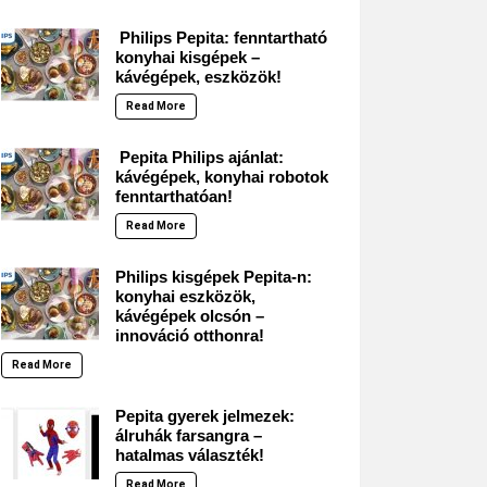
Philips Pepita: fenntartható
konyhai kisgépek –
kávégépek, eszközök!
Read More
Pepita Philips ajánlat:
kávégépek, konyhai robotok
fenntarthatóan!
Read More
Philips kisgépek Pepita-n:
konyhai eszközök,
kávégépek olcsón –
innováció otthonra!
Read More
Pepita gyerek jelmezek:
álruhák farsangra –
hatalmas választék!
Read More