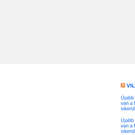
VI
Újabb 
van a 
sikerü
Újabb 
van a 
sikerü