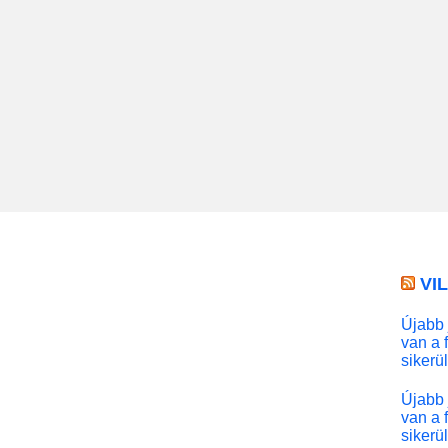
VI
Újabb 
van a 
sikerü
Újabb 
van a 
sikerü