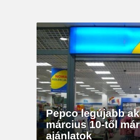
LATEST
STORY
Pepco legújabb ak
március 10-től már
ajánlatok