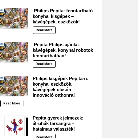
Philips Pepita: fenntartható
konyhai kisgépek –
kávégépek, eszközök!
Read More
Pepita Philips ajánlat:
kávégépek, konyhai robotok
fenntarthatóan!
Read More
Philips kisgépek Pepita-n:
konyhai eszközök,
kávégépek olcsón –
innováció otthonra!
Read More
Pepita gyerek jelmezek:
álruhák farsangra –
hatalmas választék!
Read More