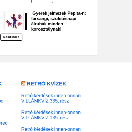
Gyerek jelmezek Pepita-n:
farsangi, születésnapi
álruhák minden
korosztálynak!
Read More
K
RETRÓ KVÍZEK
Retró kérdések innen-onnan
od
VILLÁMKVÍZ 335. rész
Retró kérdések innen-onnan
VILLÁMKVÍZ 135. rész
red
Retró kérdések innen-onnan