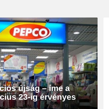
ciós újság – íme a
cius 23-ig érvényes