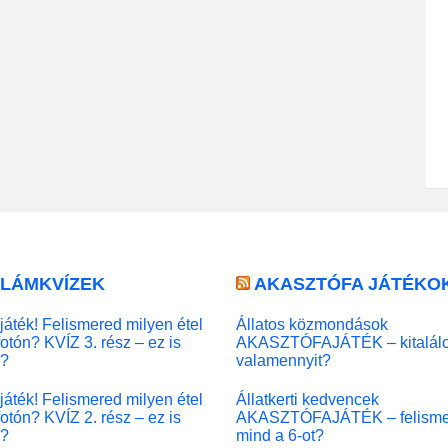
LLÁMKVÍZEK
AKASZTÓFA JÁTÉKO
játék! Felismered milyen étel
Állatos közmondások
fotón? KVÍZ 3. rész – ez is
AKASZTÓFAJÁTÉK – kitalál
l?
valamennyit?
játék! Felismered milyen étel
Állatkerti kedvencek
fotón? KVÍZ 2. rész – ez is
AKASZTÓFAJÁTÉK – felisme
l?
mind a 6-ot?