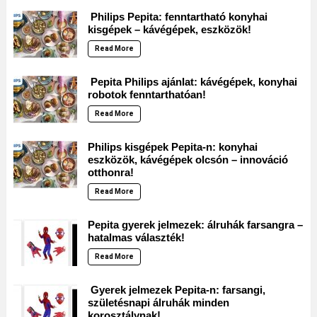
Philips Pepita: fenntartható konyhai
kisgépek – kávégépek, eszközök!
Read More
Pepita Philips ajánlat: kávégépek, konyhai
robotok fenntarthatóan!
Read More
Philips kisgépek Pepita-n: konyhai
eszközök, kávégépek olcsón – innováció
otthonra!
Read More
Pepita gyerek jelmezek: álruhák farsangra –
hatalmas választék!
Read More
Gyerek jelmezek Pepita-n: farsangi,
születésnapi álruhák minden
korosztálynak!