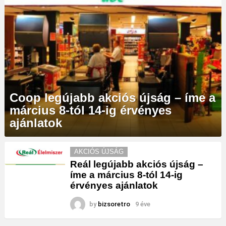
Coop legújabb akciós újság – íme a
március 8-tól 14-ig érvényes
ajánlatok
MORE
AKCIÓS ÚJSÁG
STORIES
Reál legújabb akciós újság –
íme a március 8-tól 14-ig
érvényes ajánlatok
by
bizsoretro
9 éve