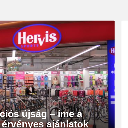
ciós újság – íme a
g érvényes ajánlatok