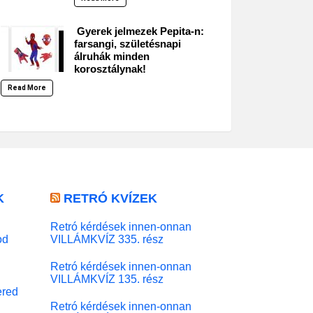
Gyerek jelmezek Pepita-n:
farsangi, születésnapi
álruhák minden
korosztálynak!
Read More
K
RETRÓ KVÍZEK
Retró kérdések innen-onnan
od
VILLÁMKVÍZ 335. rész
Retró kérdések innen-onnan
VILLÁMKVÍZ 135. rész
red
Retró kérdések innen-onnan