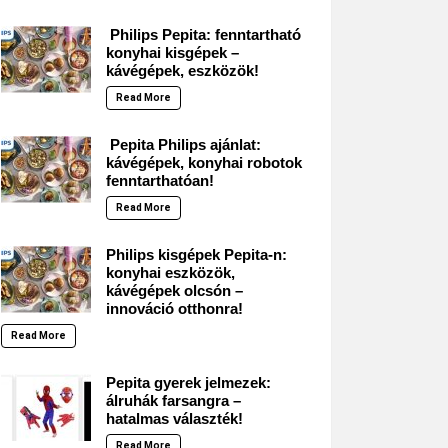
Philips Pepita: fenntartható
konyhai kisgépek –
kávégépek, eszközök!
Read More
Pepita Philips ajánlat:
kávégépek, konyhai robotok
fenntarthatóan!
Read More
Philips kisgépek Pepita-n:
konyhai eszközök,
kávégépek olcsón –
innováció otthonra!
Read More
Pepita gyerek jelmezek:
álruhák farsangra –
hatalmas választék!
Read More