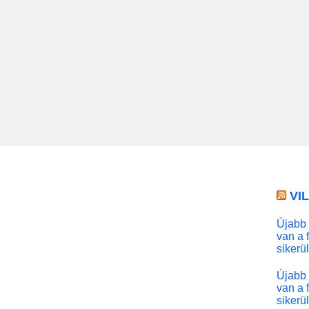
VI
Újabb 
van a 
sikerü
Újabb 
van a 
sikerü