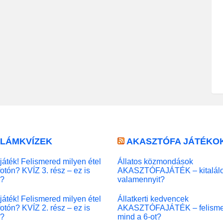
LLÁMKVÍZEK
AKASZTÓFA JÁTÉKO
játék! Felismered milyen étel
Állatos közmondások
fotón? KVÍZ 3. rész – ez is
AKASZTÓFAJÁTÉK – kitalál
l?
valamennyit?
játék! Felismered milyen étel
Állatkerti kedvencek
fotón? KVÍZ 2. rész – ez is
AKASZTÓFAJÁTÉK – felisme
l?
mind a 6-ot?