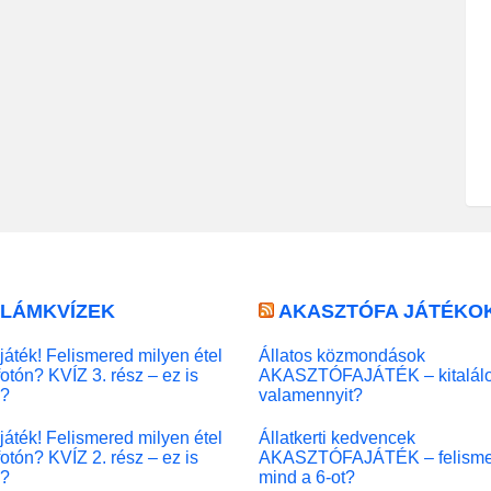
LLÁMKVÍZEK
AKASZTÓFA JÁTÉKO
játék! Felismered milyen étel
Állatos közmondások
fotón? KVÍZ 3. rész – ez is
AKASZTÓFAJÁTÉK – kitalál
l?
valamennyit?
játék! Felismered milyen étel
Állatkerti kedvencek
fotón? KVÍZ 2. rész – ez is
AKASZTÓFAJÁTÉK – felisme
l?
mind a 6-ot?