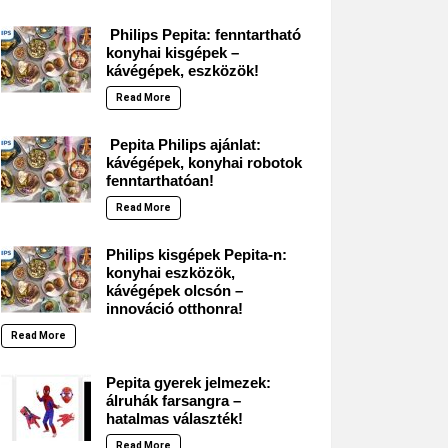
Philips Pepita: fenntartható
konyhai kisgépek –
kávégépek, eszközök!
Read More
Pepita Philips ajánlat:
kávégépek, konyhai robotok
fenntarthatóan!
Read More
Philips kisgépek Pepita-n:
konyhai eszközök,
kávégépek olcsón –
innováció otthonra!
Read More
Pepita gyerek jelmezek:
álruhák farsangra –
hatalmas választék!
Read More