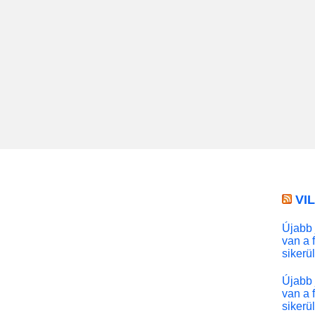
VI
Újabb 
van a 
sikerü
Újabb 
van a 
sikerü