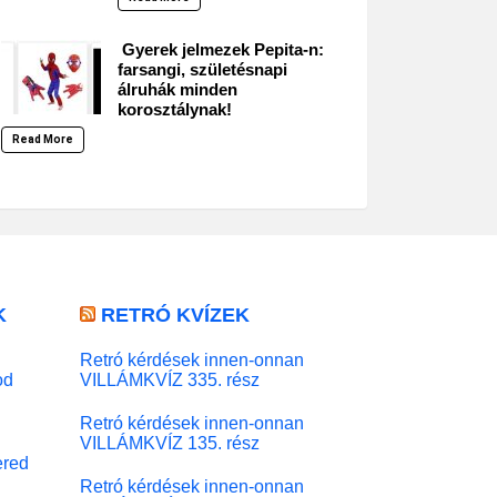
Gyerek jelmezek Pepita-n:
farsangi, születésnapi
álruhák minden
korosztálynak!
Read More
K
RETRÓ KVÍZEK
Retró kérdések innen-onnan
od
VILLÁMKVÍZ 335. rész
Retró kérdések innen-onnan
VILLÁMKVÍZ 135. rész
red
Retró kérdések innen-onnan