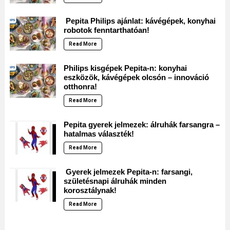
Pepita Philips ajánlat: kávégépek, konyhai
robotok fenntarthatóan!
Read More
Philips kisgépek Pepita-n: konyhai
eszközök, kávégépek olcsón – innováció
otthonra!
Read More
Pepita gyerek jelmezek: álruhák farsangra –
hatalmas választék!
Read More
Gyerek jelmezek Pepita-n: farsangi,
születésnapi álruhák minden
korosztálynak!
Read More