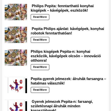
Philips Pepita: fenntartható konyhai
kisgépek – kávégépek, eszközök!
Read More
Pepita Philips ajánlat: kávégépek, konyhai
robotok fenntarthatóan!
Read More
Philips kisgépek Pepita-n: konyhai
eszközök, kávégépek olcsón – innováció
otthonra!
Read More
Pepita gyerek jelmezek: álruhák farsangra –
hatalmas választék!
Read More
Gyerek jelmezek Pepita-n: farsangi,
születésnapi álruhák minden
korosztálynak!