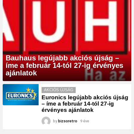
Bauhaus legújabb akciós újság –
íme a február 14-tól 27-ig érvényes
ajánlatok
MORE
AKCIÓS ÚJSÁG
STORIES
Euronics legújabb akciós újság
– íme a február 14-tól 27-ig
érvényes ajánlatok
by
bizsoretro
9 éve