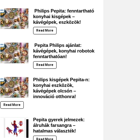
Philips Pepita: fenntartható
konyhai kisgépek –
kávégépek, eszközök!
Read More
Pepita Philips ajánlat:
kávégépek, konyhai robotok
fenntarthatóan!
Read More
Philips kisgépek Pepita-n:
konyhai eszközök,
kávégépek olcsón –
innováció otthonra!
Read More
Pepita gyerek jelmezek:
álruhák farsangra –
hatalmas választék!
Read More