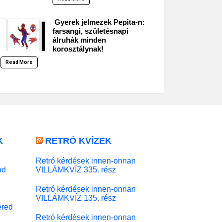
Gyerek jelmezek Pepita-n:
farsangi, születésnapi
álruhák minden
korosztálynak!
Read More
K
RETRÓ KVÍZEK
Retró kérdések innen-onnan
od
VILLÁMKVÍZ 335. rész
Retró kérdések innen-onnan
VILLÁMKVÍZ 135. rész
red
Retró kérdések innen-onnan