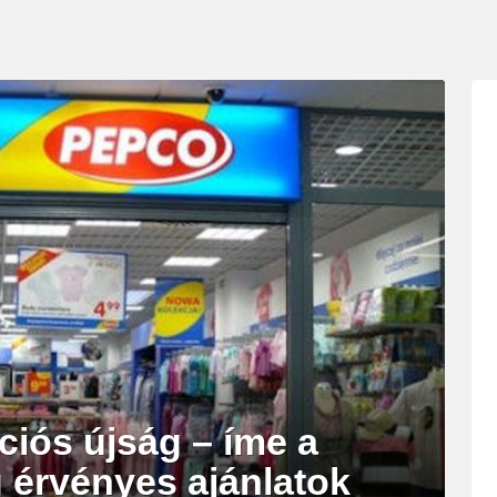
ciós újság – íme a
g érvényes ajánlatok