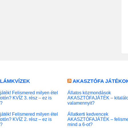
LLÁMKVÍZEK
AKASZTÓFA JÁTÉKO
játék! Felismered milyen étel
Állatos közmondások
fotón? KVÍZ 3. rész – ez is
AKASZTÓFAJÁTÉK – kitalál
l?
valamennyit?
játék! Felismered milyen étel
Állatkerti kedvencek
fotón? KVÍZ 2. rész – ez is
AKASZTÓFAJÁTÉK – felisme
l?
mind a 6-ot?