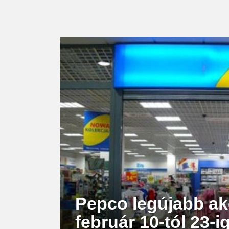
LATEST
STORY
Pepco legújabb ak
február 10-tól 23-i