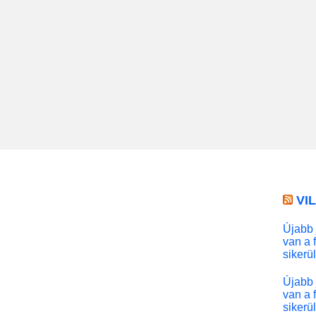
VI
Újabb 
van a 
sikerü
Újabb 
van a 
sikerü