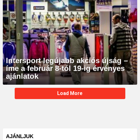
Intersport legújabb akciós újság –
íme a február 8-tól 19-ig érvényes
ajánlatok
MORE
Load More
STORIES
AJÁNLJUK