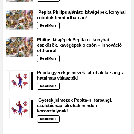
Pepita Philips ajánlat: kávégépek, konyhai
robotok fenntarthatóan!
Read More
Philips kisgépek Pepita-n: konyhai
eszközök, kávégépek olcsón – innováció
otthonra!
Read More
Pepita gyerek jelmezek: álruhák farsangra –
hatalmas választék!
Read More
Gyerek jelmezek Pepita-n: farsangi,
születésnapi álruhák minden
korosztálynak!
Read More