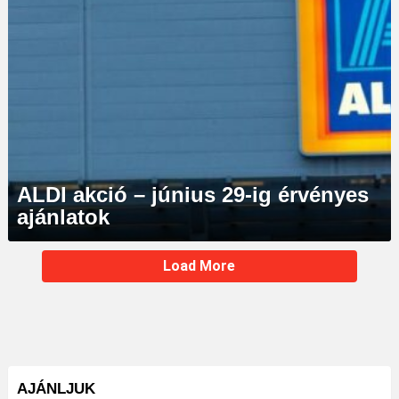
ALDI akció – június 29-ig érvényes
ajánlatok
MORE
Load More
STORIES
AJÁNLJUK