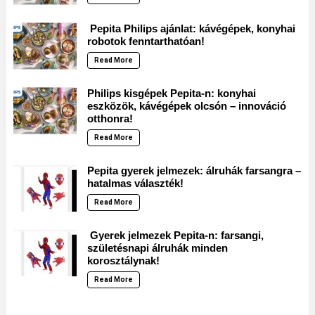
Pepita Philips ajánlat: kávégépek, konyhai
robotok fenntarthatóan!
Read More
Philips kisgépek Pepita-n: konyhai
eszközök, kávégépek olcsón – innováció
otthonra!
Read More
Pepita gyerek jelmezek: álruhák farsangra –
hatalmas választék!
Read More
Gyerek jelmezek Pepita-n: farsangi,
születésnapi álruhák minden
korosztálynak!
Read More