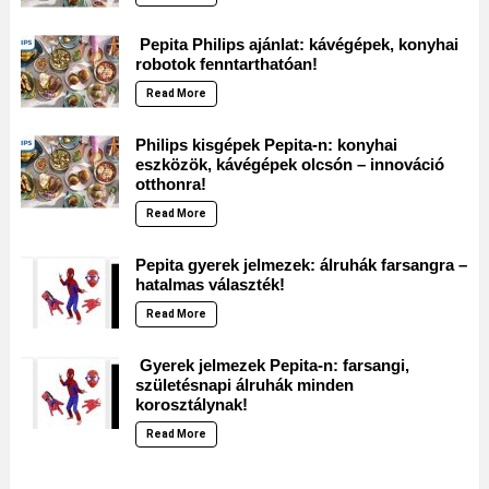
Pepita Philips ajánlat: kávégépek, konyhai
robotok fenntarthatóan!
Read More
Philips kisgépek Pepita-n: konyhai
eszközök, kávégépek olcsón – innováció
otthonra!
Read More
Pepita gyerek jelmezek: álruhák farsangra –
hatalmas választék!
Read More
Gyerek jelmezek Pepita-n: farsangi,
születésnapi álruhák minden
korosztálynak!
Read More