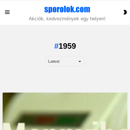
S
Menu
S
Akciók, kedvezmények egy helyen!
1959
LATEST
STORY