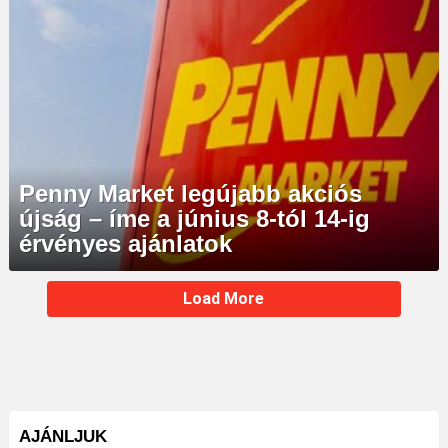
Penny Market legújabb akciós
újság – íme a június 8-tól 14-ig
érvényes ajánlatok
MORE
Load More
STORIES
AJÁNLJUK