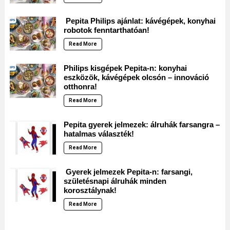
Pepita Philips ajánlat: kávégépek, konyhai
robotok fenntarthatóan!
Read More
Philips kisgépek Pepita-n: konyhai
eszközök, kávégépek olcsón – innováció
otthonra!
Read More
Pepita gyerek jelmezek: álruhák farsangra –
hatalmas választék!
Read More
Gyerek jelmezek Pepita-n: farsangi,
születésnapi álruhák minden
korosztálynak!
Read More