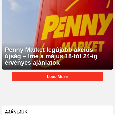
Penny Market legújabb akciós
újság – íme a május 18-tól 24-ig
érvényes ajánlatok
MORE
Load More
STORIES
AJÁNLJUK