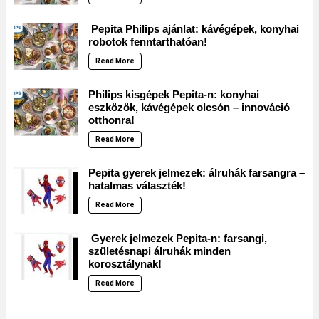
Pepita Philips ajánlat: kávégépek, konyhai
robotok fenntarthatóan!
Read More
Philips kisgépek Pepita-n: konyhai
eszközök, kávégépek olcsón – innováció
otthonra!
Read More
Pepita gyerek jelmezek: álruhák farsangra –
hatalmas választék!
Read More
Gyerek jelmezek Pepita-n: farsangi,
születésnapi álruhák minden
korosztálynak!
Read More