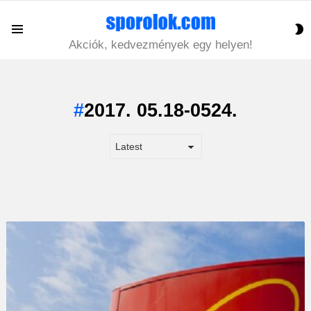
S
Menu
S
Akciók, kedvezmények egy helyen!
2017. 05.18-0524.
LATEST
STORY